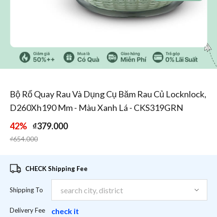
1
/
1
Bộ Rổ Quay Rau Và Dụng Cụ Băm Rau Củ Locknlock,
D260Xh190 Mm - Màu Xanh Lá - CKS319GRN
42%
₫379.000
Price reduced from
to
₫654.000
CHECK Shipping Fee
Shipping To
Delivery Fee
check it