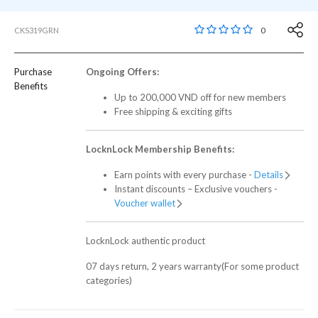
3,4 out of 5 Customer
0
CKS319GRN
Purchase
Ongoing Offers:
Benefits
Up to 200,000 VND off for new members
Free shipping & exciting gifts
LocknLock Membership Benefits:
Earn points with every purchase -
Details
Instant discounts – Exclusive vouchers -
Voucher wallet
LocknLock authentic product
07 days return, 2 years warranty(For some product
categories)