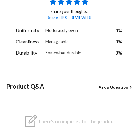
Share your thoughts.
Be the FIRST REVIEWER!
Uniformity
0%
Moderately even
Cleanliness
0%
Manageable
Durability
0%
Somewhat durable
Product Q&A
Ask a Question
There’s no inquiries for the product