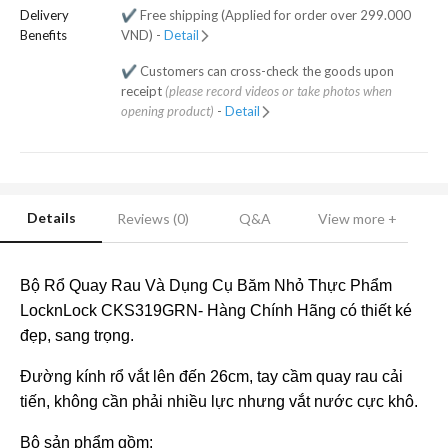
Delivery
✔️ Free shipping (Applied for order over 299.000
Benefits
VND) -
Detail
✔️ Customers can cross-check the goods upon
receipt
(please record videos or take photos when
opening product)
-
Detail
Details
Reviews (0)
Q&A
View more +
Bộ Rổ Quay Rau Và Dụng Cụ Băm Nhỏ Thực Phẩm
LocknLock CKS319GRN- Hàng Chính Hãng có thiết ké
đẹp, sang trọng.
Đường kính rổ vắt lên đến 26cm, tay cầm quay rau cải
tiến, không cần phải nhiều lực nhưng vắt nước cực khô.
Bộ sản phẩm gồm: