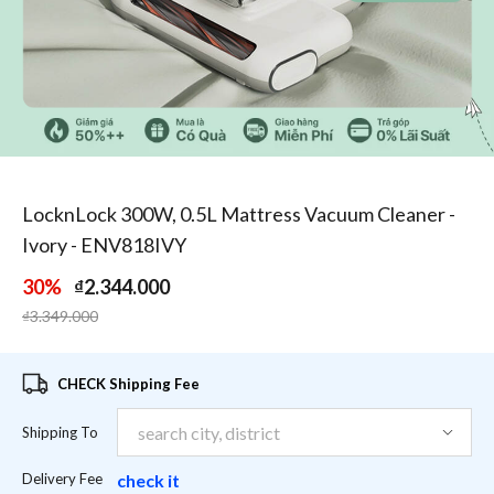
1
/
7
LocknLock 300W, 0.5L Mattress Vacuum Cleaner -
Ivory - ENV818IVY
30%
₫2.344.000
Price reduced from
to
₫3.349.000
CHECK Shipping Fee
Shipping To
Delivery Fee
check it