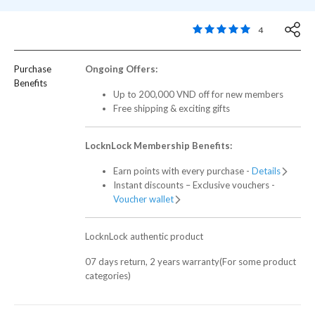
5 out of 5 Customer R
4
Purchase
Ongoing Offers:
Benefits
Up to 200,000 VND off for new members
Free shipping & exciting gifts
LocknLock Membership Benefits:
Earn points with every purchase -
Details
Instant discounts – Exclusive vouchers -
Voucher wallet
LocknLock authentic product
07 days return, 2 years warranty(For some product
categories)