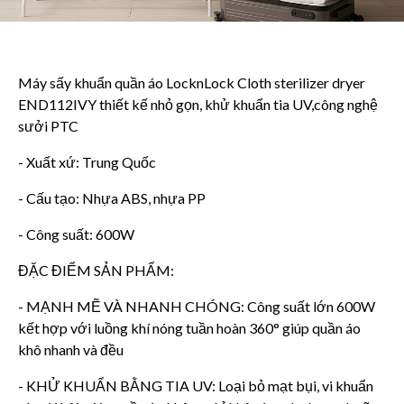
Máy sấy khuẩn quần áo LocknLock Cloth sterilizer dryer
END112IVY thiết kế nhỏ gọn, khử khuẩn tia UV,công nghệ
sưởi PTC
- Xuất xứ: Trung Quốc
- Cấu tạo: Nhựa ABS, nhựa PP
- Công suất: 600W
ĐẶC ĐIỂM SẢN PHẨM:
- MẠNH MẼ VÀ NHANH CHÓNG: Công suất lớn 600W
kết hợp với luồng khí nóng tuần hoàn 360° giúp quần áo
khô nhanh và đều
- KHỬ KHUẨN BẰNG TIA UV: Loại bỏ mạt bụi, vi khuẩn