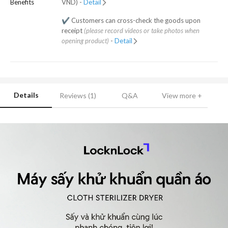
Benefits
VND) -
Detail
✔️ Customers can cross-check the goods upon
receipt
(please record videos or take photos when
opening product)
-
Detail
Details
Reviews (1)
Q&A
View more +