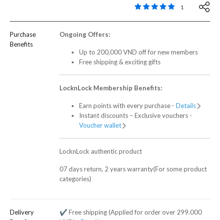
5 out of 5 Customer R
1
Purchase
Ongoing Offers:
Benefits
Up to 200,000 VND off for new members
Free shipping & exciting gifts
LocknLock Membership Benefits:
Earn points with every purchase -
Details
Instant discounts – Exclusive vouchers -
Voucher wallet
LocknLock authentic product
07 days return, 2 years warranty(For some product
categories)
Delivery
✔️ Free shipping (Applied for order over 299.000