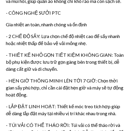
và mùi hôi, giúp quần áo không chỉ khô ráo mà còn sạch sẽ.
- CÔNG NGHỆ SƯỞI PTC
Gia nhiệt an toàn, nhanh chóng và ổn định
- 2 CHẾ ĐỘ SẤY: Lựa chọn chế độ nhiệt cao để sấy nhanh
hoặc nhiệt thấp để bảo vệ vải mỏng nhẹ.
- THIẾT KẾ NHỎ GỌN TIẾT KIỆM KHÔNG GIAN: Toàn
bộ phụ kiện được lưu trữ gọn gàng bên trong thiết bị, dễ
dàng cất giữ và di chuyển.
- HẸN GIỜ THÔNG MINH LÊN TỚI 7 GIỜ: Chọn thời
gian sấy phù hợp, chỉ cần cài đặt hẹn giờ và máy sẽ tự động
hoạt động.
- LẮP ĐẶT LINH HOẠT: Thiết kế móc treo tích hợp giúp
dễ dàng lắp đặt máy tại nhiều vị trí khác nhau trong nhà.
- TÚI VẢI CÓ THỂ THÁO RỜI: Túi vải có thể tháo rời và