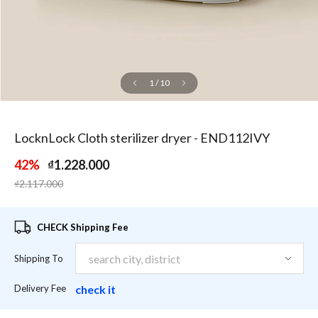
1
/
10
LocknLock Cloth sterilizer dryer - END112IVY
42%
₫1.228.000
Price reduced from
to
₫2.117.000
CHECK Shipping Fee
Shipping To
Delivery Fee
check it