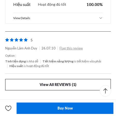
Hiệu suất
100.00%
Hoạt động đủ tốt
View Details
5
Nguyễn Lâm Anh Duy
26.07.10
Flag this review
Option :
Tính tiện dụng
is khá dễ
Tiết kiệm năng lượng
is tiết kiệm vừa phải
Hiệu suất
is hoạt động đủ tốt
View All REVIEWS (1)
Product Q&A
Buy Now
Ask a Question